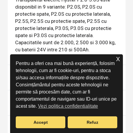
disponibil in 9 variante: P2.0S, P2.0S cu
protectie spate, P2.0S cu protectie laterala,
P2.5S, P2.5S cu protectie spate, P2.5S cu
protectie laterala, P3.0S, P3.0S cu protectie
spate si P3.0S cu protectie laterala.
Capacitatile sunt de 2.000, 2.500 si 3.000 kg,
cu baterii 24V intre 210 si 500Ah.
x
Pentru a oferi cea mai bună experiență, folosim
tehnologii, cum ar fi cookie-uri, pentru a stoca
Ce viteza atinge transpaletul electric
și/sau accesa informațiile despre dispozitive.
Hyster P2.0-3.0S?
Consimțământul pentru aceste tehnologii ne
permite să procesăm date, cum ar fi
Care este diferenta dintre P2.0-3.0S si
comportamentul de navigare sau ID-uri unice pe
P1.6-2.2?
acest site.
Vezi politica confidentialitate
Accept
Refuz
Cati paleti poate transporta simultan
Hyster P2.0-3.0S?