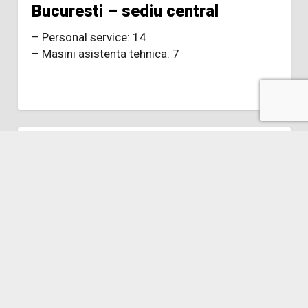
Bucuresti – sediu central
– Personal service: 14
– Masini asistenta tehnica: 7
Cluj Napoca– punct de lucru
– Personal service: 5
– Masini asistenta tehnica: 5