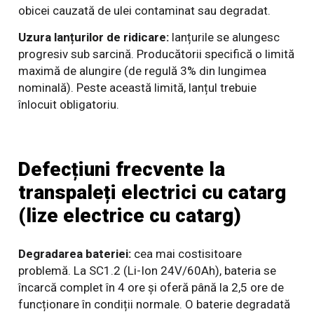
obicei cauzată de ulei contaminat sau degradat.
Uzura lanțurilor de ridicare:
lanțurile se alungesc
progresiv sub sarcină. Producătorii specifică o limită
maximă de alungire (de regulă 3% din lungimea
nominală). Peste această limită, lanțul trebuie
înlocuit obligatoriu.
Defecțiuni frecvente la
transpaleți electrici cu catarg
(lize electrice cu catarg)
Degradarea bateriei:
cea mai costisitoare
problemă. La SC1.2 (Li-Ion 24V/60Ah), bateria se
încarcă complet în 4 ore și oferă până la 2,5 ore de
funcționare în condiții normale. O baterie degradată