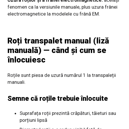
Uzura roților și a frânei electromagnetice:
același
fenomen ca la versiunile manuale, plus uzura frânei
electromagnetice la modelele cu frână EM.
Roți transpalet manual (liză
manuală) — când și cum se
înlocuiesc
Roțile sunt piesa de uzură numărul 1 la transpaleții
manuali.
Semne că roțile trebuie înlocuite
Suprafața roții prezintă crăpături, tăieturi sau
porțiuni lipsă