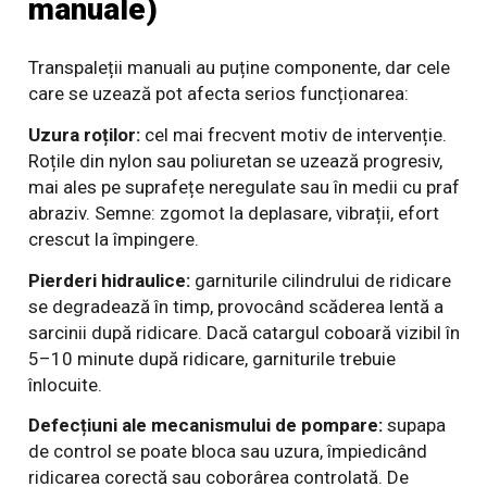
manuale)
Transpaleții manuali au puține componente, dar cele
care se uzează pot afecta serios funcționarea:
Uzura roților:
cel mai frecvent motiv de intervenție.
Roțile din nylon sau poliuretan se uzează progresiv,
mai ales pe suprafețe neregulate sau în medii cu praf
abraziv. Semne: zgomot la deplasare, vibrații, efort
crescut la împingere.
Pierderi hidraulice:
garniturile cilindrului de ridicare
se degradează în timp, provocând scăderea lentă a
sarcinii după ridicare. Dacă catargul coboară vizibil în
5–10 minute după ridicare, garniturile trebuie
înlocuite.
Defecțiuni ale mecanismului de pompare:
supapa
de control se poate bloca sau uzura, împiedicând
ridicarea corectă sau coborârea controlată. De