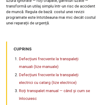
uzură ignorate — roți crăpate, garnituri uzate —
transformă un utilaj simplu într-un risc de accident
de muncă. Regula de bază: costul unei revizii
programate este întotdeauna mai mic decât costul
unei reparații de urgență.
CUPRINS
Defecțiuni frecvente la transpaleți
manuali (lize manuale)
Defecțiuni frecvente la transpaleți
electrici cu catarg (lize electrice)
Roți transpalet manual — când și cum se
înlocuiesc