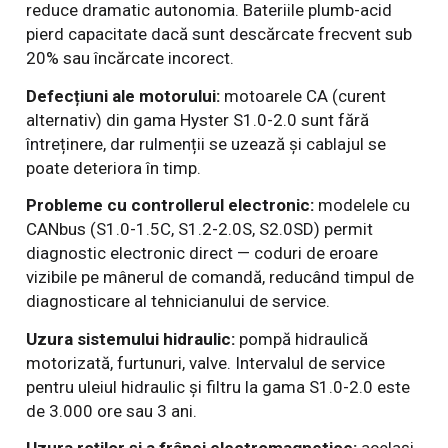
reduce dramatic autonomia. Bateriile plumb-acid
pierd capacitate dacă sunt descărcate frecvent sub
20% sau încărcate incorect.
Defecțiuni ale motorului:
motoarele CA (curent
alternativ) din gama Hyster S1.0-2.0 sunt fără
întreținere, dar rulmenții se uzează și cablajul se
poate deteriora în timp.
Probleme cu controllerul electronic:
modelele cu
CANbus (S1.0-1.5C, S1.2-2.0S, S2.0SD) permit
diagnostic electronic direct — coduri de eroare
vizibile pe mânerul de comandă, reducând timpul de
diagnosticare al tehnicianului de service.
Uzura sistemului hidraulic:
pompă hidraulică
motorizată, furtunuri, valve. Intervalul de service
pentru uleiul hidraulic și filtru la gama S1.0-2.0 este
de 3.000 ore sau 3 ani.