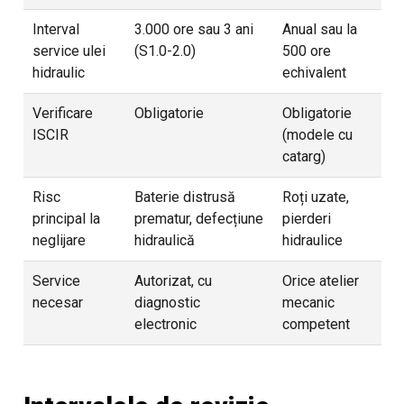
Interval
3.000 ore sau 3 ani
Anual sau la
service ulei
(S1.0-2.0)
500 ore
hidraulic
echivalent
Verificare
Obligatorie
Obligatorie
ISCIR
(modele cu
catarg)
Risc
Baterie distrusă
Roți uzate,
principal la
prematur, defecțiune
pierderi
neglijare
hidraulică
hidraulice
Service
Autorizat, cu
Orice atelier
necesar
diagnostic
mecanic
electronic
competent