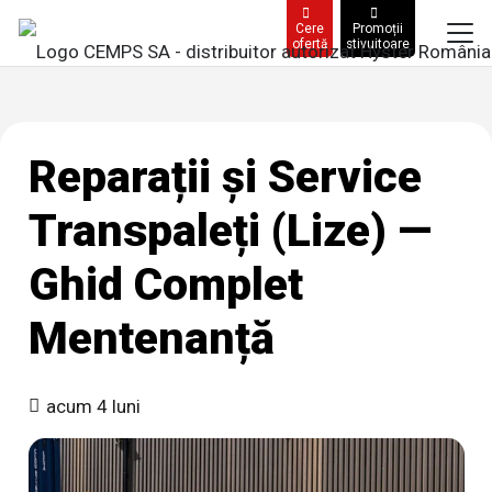
Cere
Promoții
ofertă
stivuitoare
Reparații și Service
Transpaleți (Lize) —
Ghid Complet
Mentenanță
acum 4 luni