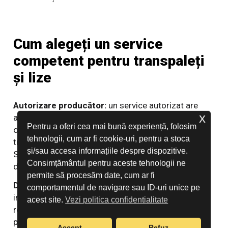
Cum alegeți un service
competent pentru transpaleți
și lize
Autorizare producător:
un service autorizat are
x
acces la documentație tehnică originală, piese
Pentru a oferi cea mai bună experiență, folosim
originale și software de diagnostic specific. La
tehnologii, cum ar fi cookie-uri, pentru a stoca
transpaleți cu CANbus (S1.0-1.5C, S1.2-2.0S,
și/sau accesa informațiile despre dispozitive.
S2.0SD), diagnosticul electronic necesită software
Consimțământul pentru aceste tehnologii ne
dedicat.
permite să procesăm date, cum ar fi
Disponibilitate piese:
un furnizor cu stoc de piese
comportamentul de navigare sau ID-uri unice pe
intervine în ore, nu în săptămâni. Întrebați câte
acest site.
Vezi politica confidentialitate
referințe are în stoc și care este termenul mediu
pentru piesele lipsă.
Accept
Refuz