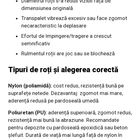
Diametrul roții s-a redus vizibil față de
dimensiunea originală
Transpalet vibrează excesiv sau face zgomot
necaracteristic la deplasare
Efortul de împingere/tragere a crescut
semnificativ
Rulmentul roții are joc sau se blochează
Tipuri de roți și alegerea corectă
Nylon (poliamidă):
cost redus, rezistență bună pe
suprafețe netede. Dezavantaj: zgomot mai mare,
aderență redusă pe pardoseală umedă.
Poliuretan (PU):
aderență superioară, zgomot redus,
rezistență mai bună la abraziune. Recomandate
pentru depozite cu pardoseală epoxidică sau beton
șlefuit. Durată de viață mai lungă față de nylon în