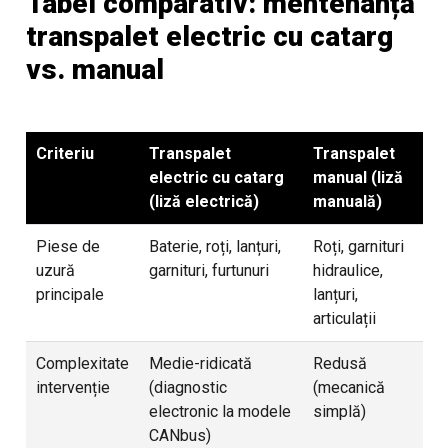
Tabel comparativ: mentenanță
transpalet electric cu catarg
vs. manual
Criteriu
Transpalet
Transpalet
electric cu catarg
manual (liză
(liză electrică)
manuală)
Piese de
Baterie, roți, lanțuri,
Roți, garnituri
uzură
garnituri, furtunuri
hidraulice,
principale
lanțuri,
articulații
Complexitate
Medie-ridicată
Redusă
intervenție
(diagnostic
(mecanică
electronic la modele
simplă)
CANbus)