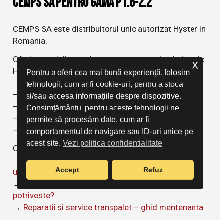
CEMPS SA pentru gama P1.6-2.2
CEMPS SA este distribuitorul unic autorizat Hyster in
Romania.
Oferim servicii complete pentru transpaletul electric
x
Hyster P1.6-2.2:
Pentru a oferi cea mai bună experiență, folosim
– Consultanta tehnica gratuita
tehnologii, cum ar fi cookie-uri, pentru a stoca
– Vanzare si leasing
și/sau accesa informațiile despre dispozitive.
– Inchiriere pe termen scurt si lung
Consimțământul pentru aceste tehnologii ne
– Service autorizat Hyster
permite să procesăm date, cum ar fi
– Piese originale Hyster
comportamentul de navigare sau ID-uri unice pe
acest site.
Vezi politica confidentialitate
Citeste si:
→
Liza electrica: Ghid complet pentru alegere si
Accept
Refuz
utilizare
→
Liza electrica vs transpalet simplu: care ti se
potriveste?
→
Reparatii si service transpalet – ghid mentenanta