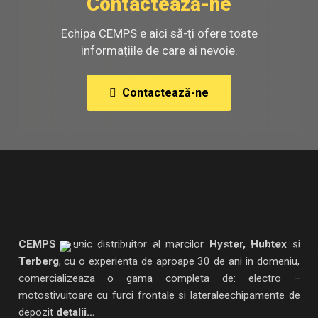
Contactează-ne
Echipa CEMPS e aici să-ți ofere toate
informațiile de care ai nevoie.
Contactează-ne
CEMPS
– unic distribuitor al marcilor
Hyster, Hubtex
si
Terberg
, cu o experienta de aproape 30 de ani in domeniu,
comercializeaza o gama completa de: electro –
motostivuitoare cu furci frontale si lateraleechipamente de
depozit
detalii…