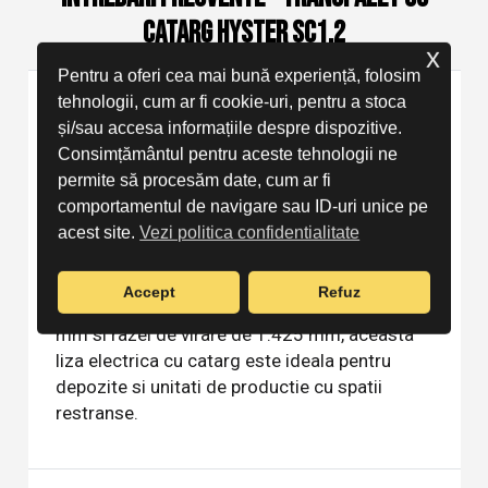
Catarg Hyster SC1.2
x
Pentru a oferi cea mai bună experiență, folosim
Ce este transpaletul cu catarg Hyster
tehnologii, cum ar fi cookie-uri, pentru a stoca
și/sau accesa informațiile despre dispozitive.
SC1.2?
Consimțământul pentru aceste tehnologii ne
permite să procesăm date, cum ar fi
Transpaletul cu catarg Hyster SC1.2 este o
comportamentul de navigare sau ID-uri unice pe
liza electrica compacta cu capacitate de
acest site.
Vezi politica confidentialitate
1.200 kg, echipata cu baterie litiu-ion
24V/60Ah si incarcator integrat 24V/15A.
Accept
Refuz
Datorita designului compact cu latime de 820
mm si razei de virare de 1.425 mm, aceasta
liza electrica cu catarg este ideala pentru
depozite si unitati de productie cu spatii
restranse.