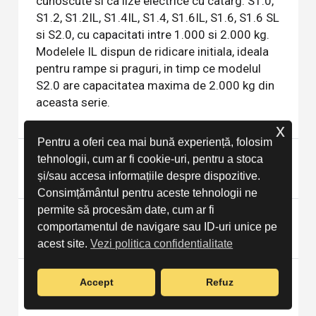
cunoscute si ca lize electrice cu catarg: S1.0,
S1.2, S1.2IL, S1.4IL, S1.4, S1.6IL, S1.6, S1.6 SL
si S2.0, cu capacitati intre 1.000 si 2.000 kg.
Modelele IL dispun de ridicare initiala, ideala
pentru rampe si praguri, in timp ce modelul
S2.0 are capacitatea maxima de 2.000 kg din
aceasta serie.
x
Pentru a oferi cea mai bună experiență, folosim
Ce inseamna ridicarea initiala IL pe
tehnologii, cum ar fi cookie-uri, pentru a stoca
transpaletele Hyster S1.2-1.6 IL?
și/sau accesa informațiile despre dispozitive.
Consimțământul pentru aceste tehnologii ne
permite să procesăm date, cum ar fi
Ce inaltime maxima de ridicare au lize
comportamentul de navigare sau ID-uri unice pe
electrice cu catarg Hyster S1.0-2.0?
acest site.
Vezi politica confidentialitate
Ce baterii sunt disponibile pentru liza
Accept
Refuz
electrica cu catarg Hyster S1.0-2.0?