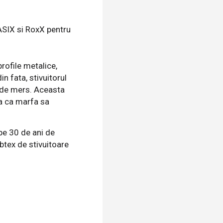
profile metalice,
n fata, stivuitorul
a de mers. Aceasta
ra ca marfa sa
pe 30 de ani de
btex de stivuitoare