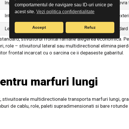
Ingust - sarcina pe lateral
Larg - manevra 
comportamentul de navigare sau ID-uri unice pe
acest site.
Vezi politica confidentialitate
Interior si exterior (modele adecvate)
Interior si exter
Accept
Refuz
Lemn, metal, sticla, panouri, role
Paleti standard
 standard, stivuitorul frontal ramane alegerea economica. Pen
ri, role – stivuitorul lateral sau multidirectional elimina pierd
tor frontal incarcat cu o sarcina ce ii depaseste gabaritul.
pentru marfuri lungi
stivuitoarele multidirectionale transporta marfuri lungi, gr
mburi de cablu, role, paleti supradimensionati si bare rotunde