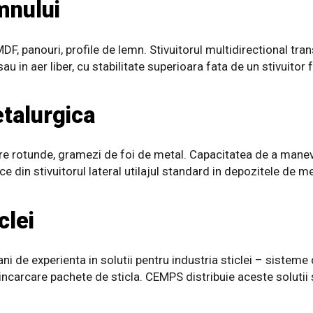
mnului
DF, panouri, profile de lemn. Stivuitorul multidirectional tra
au in aer liber, cu stabilitate superioara fata de un stivuitor f
etalurgica
bare rotunde, gramezi de foi de metal. Capacitatea de a manevr
e din stivuitorul lateral utilajul standard in depozitele de me
clei
ni de experienta in solutii pentru industria sticlei – sisteme
 incarcare pachete de sticla. CEMPS distribuie aceste solutii