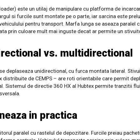
deloader) este un utilaj de manipulare cu platforma de incarca
targul si furcile sunt montate pe o parte, iar sarcina este prel
vehiculului pentru transport. Marfa lunga se aseaza paralel 
ata prin culoare mult mai inguste decat ar permite un stivuito
irectional vs. multidirectional
c se deplaseaza unidirectional, cu furca montata lateral. Stivu
istribuite de CEMPS – are roti orientabile care permit depla
nal. Sistemul de directie 360 HX al Hubtex permite tranzitii fl
nsversala.
neaza in practica
itorul paralel cu rastelul de depozitare. Furcile preiau pachet