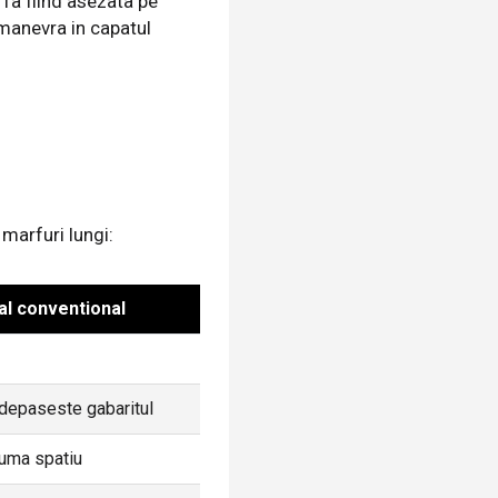
rfa fiind asezata pe
 manevra in capatul
l
 marfuri lungi:
tal conventional
a depaseste gabaritul
uma spatiu