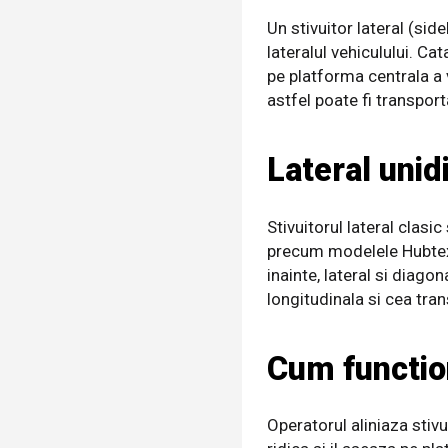
Un stivuitor lateral (si
lateralul vehiculului. Ca
pe platforma centrala a 
astfel poate fi transport
Lateral unid
Stivuitorul lateral clasi
precum modelele Hubtex d
inainte, lateral si diago
longitudinala si cea tra
Cum functio
Operatorul aliniaza stivu