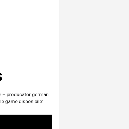
S
ale – producator german
ele game disponibile: