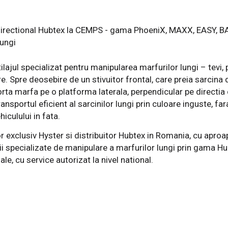
tilajul specializat pentru manipularea marfurilor lungi – tevi, 
e. Spre deosebire de un stivuitor frontal, care preia sarcina di
porta marfa pe o platforma laterala, perpendicular pe directi
ansportul eficient al sarcinilor lungi prin culoare inguste, fa
iculului in fata.
r exclusiv Hyster si distribuitor Hubtex in Romania, cu aproa
ii specializate de manipulare a marfurilor lungi prin gama Hu
ale, cu service autorizat la nivel national.