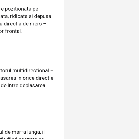
re pozitionata pe
uata, ridicata si depusa
cu directia de mers –
r frontal.
itorul multidirectional –
sarea in orice directie:
uide intre deplasarea
ul de marfa lunga, il