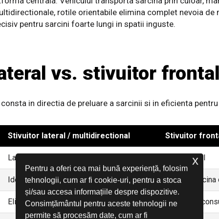
atforma centrala. Vehiculul transporta sarcina prin culoar, ma
tidirectionale, rotile orientabile elimina complet nevoia de
cisiv pentru sarcini foarte lungi in spatii inguste.
ateral vs. stivuitor fronta
nsta in directia de preluare a sarcinii si in eficienta pentru
Stivuitor lateral / multidirectional
Stivuitor fron
Lateral si multidirectional (roti 360 HX)
Doar frontal
x
Pentru a oferi cea mai bună experiență, folosim
Ideal - tevi, profile, cherestea, panouri
Dificil - sarcin
tehnologii, cum ar fi cookie-uri, pentru a stoca
și/sau accesa informațiile despre dispozitive.
Eliminata complet
Necesara, cons
Consimțământul pentru aceste tehnologii ne
permite să procesăm date, cum ar fi