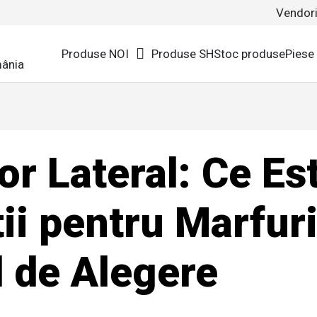
Vendor
Produse NOI
Produse SH
Stoc produse
Piese
or Lateral: Ce Es
tii pentru Marfur
d de Alegere