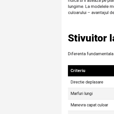
ridica si il aseaza pe pl
lungime. La modelele mul
culoarului – avantajul de
Stivuitor l
Diferenta fundamentala co
Criteriu
Directie deplasare
Marfuri lungi
Manevra capat culoar