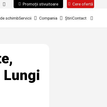
Promoții stivuitoare
Cere ofertă
i
 de schimb
Servicii
Compania
Știri
Contact
te,
i Lungi