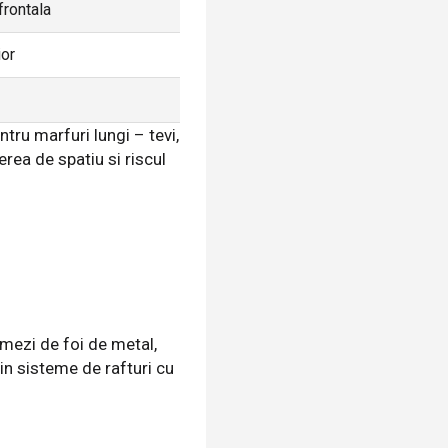
frontala
ior
tru marfuri lungi – tevi,
erea de spatiu si riscul
amezi de foi de metal,
 in sisteme de rafturi cu