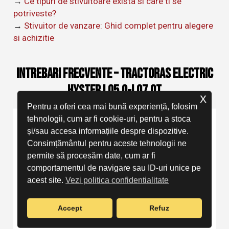
→
Ce tipuri de stivuitoare exista si care ti se
potriveste?
→
Stivuitor de vanzare: Ghid complet pentru alegere
si achizitie
Intrebari frecvente – Tractoras Electric
Hyster LO5.0-LO7.0T
x
Pentru a oferi cea mai bună experiență, folosim
tehnologii, cum ar fi cookie-uri, pentru a stoca
Ce este tractorasu electric Hyster LO5.0-
și/sau accesa informațiile despre dispozitive.
LO7.0T?
Consimțământul pentru aceste tehnologii ne
permite să procesăm date, cum ar fi
comportamentul de navigare sau ID-uri unice pe
Tractorașul electric Hyster LO5.0-LO7.0T este
acest site.
Vezi politica confidentialitate
proiectat pentru remorcare in aplicatii medii si
grele, disponibil in 4 modele cu capacitate de
tractare de 5.000 si 7.000 kg, inclusiv
Accept
Refuz
versiunile robot. Datorita motorului AC de 2,6-