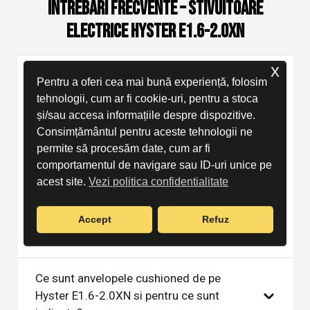
Intrebari frecvente – Stivuitoare
Electrice Hyster E1.6-2.0XN
x
Ce modele include gama Hyster E1.6-
Pentru a oferi cea mai bună experiență, folosim
2.0XN?
tehnologii, cum ar fi cookie-uri, pentru a stoca
și/sau accesa informațiile despre dispozitive.
Consimțământul pentru aceste tehnologii ne
Gama Hyster E1.6-2.0XN include 3 modele de
permite să procesăm date, cum ar fi
stivuitoare electrice cu 4 roti si anvelope
comportamentul de navigare sau ID-uri unice pe
cushioned: E1.6XN (1.600 kg), E1.8XN (1.800
acest site.
Vezi politica confidentialitate
kg) si E2.0XN (2.000 kg). Toate au inaltime de
ridicare de 5.500 mm, sistem 48V cu baterii
Accept
Refuz
de 690Ah si greutati intre 3.414 si 3.719 kg.
Ce sunt anvelopele cushioned de pe
Hyster E1.6-2.0XN si pentru ce sunt