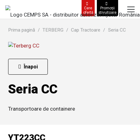
Cere
Promoții
ofertă
stivuitoare
Prima pagină
/
TERBERG
/
Cap Tractoare
/
Seria CC
Înapoi
Seria CC
Transportoare de containere
YT223CC