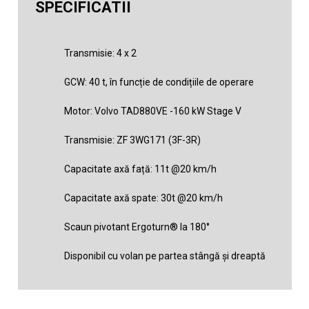
SPECIFICATII
Transmisie: 4 x 2
GCW: 40 t, în funcție de condițiile de operare
Motor: Volvo TAD880VE -160 kW Stage V
Transmisie: ZF 3WG171 (3F-3R)
Capacitate axă față: 11t @20 km/h
Capacitate axă spate: 30t @20 km/h
Scaun pivotant Ergoturn® la 180°
Disponibil cu volan pe partea stângă și dreaptă