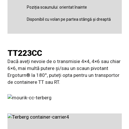
Poziția scaunului: orientat înainte
Disponibil cu volan pe partea stângă și dreaptă
TT223CC
Dacă aveți nevoie de o transmisie 4×4, 4×6 sau chiar
6×6, mai multă putere și/sau un scaun pivotant
Ergoturn® la 180°, puteți opta pentru un transportor
de containere TT sau RT.