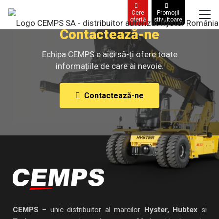
Cere
Promoții
ofertă
stivuitoare
Contactează-ne
Echipa CEMPS e aici să-ți ofere toate
informațiile de care ai nevoie.
Contactează-ne
CEMPS
– unic distribuitor al marcilor
Hyster, Hubtex
si