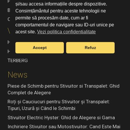
Piese de schimb
și/sau accesa informațiile despre dispozitive.
Blog
Consimțământul pentru aceste tehnologii ne
permite să procesăm date, cum ar fi
Contact
comportamentul de navigare sau ID-uri unice pe
Vendori
acest site.
Vezi politica confidentialitate
HYSTER
Accept
Refuz
HUBTEX
TERBERG
News
Piese de Schimb pentru Stivuitor si Transpalet: Ghid
Complet de Alegere
Roți și Cauciucuri pentru Stivuitor și Transpalet:
Tipuri, Uzură și Când le Schimbi
Stivuitor Electric Hyster: Ghid de Alegere si Gama
Inchiriere Stivuitor sau Motostivuitor: Cand Este Mai