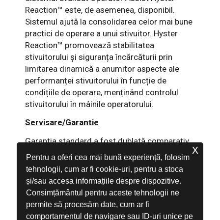
Reaction™ este, de asemenea, disponibil.
Sistemul ajută la consolidarea celor mai bune
practici de operare a unui stivuitor. Hyster
Reaction™ promovează stabilitatea
stivuitorului și siguranța încărcăturii prin
limitarea dinamică a anumitor aspecte ale
performanței stivuitorului în funcție de
condițiile de operare, menținând controlul
stivuitorului în mâinile operatorului.
Servisare/Garantie
Garantia standard a fost dublată comparativ
x
cu produsul anterior. Telemetria va fi, de
Pentru a oferi cea mai bună experiență, folosim
asemenea, în echiparea standard.
tehnologii, cum ar fi cookie-uri, pentru a stoca
și/sau accesa informațiile despre dispozitive.
Aplicații
Consimțământul pentru aceste tehnologii ne
Această serie de stivuitoare electrice este
permite să procesăm date, cum ar fi
extrem de rezistentă si poate fi utilizată într-o
comportamentul de navigare sau ID-uri unice pe