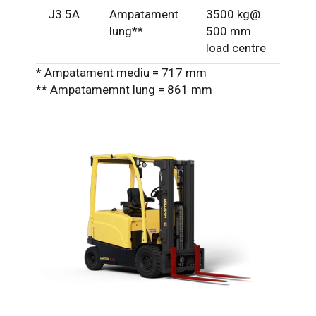
J3.5A
Ampatament
3500 kg@
lung**
500 mm
load centre
* Ampatament mediu = 717 mm
** Ampatamemnt lung = 861 mm