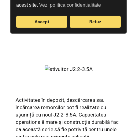
mare varietate de domenii de activitate, de
acest site.
Vezi politica confidentialitate
exemplu, în productie, logistică, transport,
comerț, și industria auto.
Accept
Refuz
Activitatea în depozit, descărcarea sau
încărcarea remorcilor pot fi realizate cu
ușurință cu noul J2.2-3.5A. Capacitatea
operatională mare și construcția durabilă fac
ca această serie să fie potrivită pentru unele
dintre cele mai exigente aplicații.