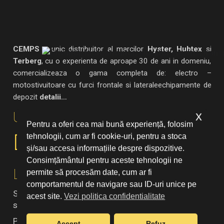
CEMPS
– unic distribuitor al marcilor
Hyster, Hubtex
si
Terberg
, cu o experienta de aproape 30 de ani in domeniu,
comercializeaza o gama completa de: electro –
motostivuitoare cu furci frontale si lateraleechipamente de
depozit
detalii…
x
Urmărește-ne:
Pentru a oferi cea mai bună experiență, folosim
tehnologii, cum ar fi cookie-uri, pentru a stoca
și/sau accesa informațiile despre dispozitive.
Consimțământul pentru aceste tehnologii ne
Linkuri utile
permite să procesăm date, cum ar fi
comportamentul de navigare sau ID-uri unice pe
Stivuitoare Hyster, Motostivuitoare, Service
acest site.
Vezi politica confidentialitate
stivuitoare Hyster
Produse noi
HYSTER
Accept
Refuz