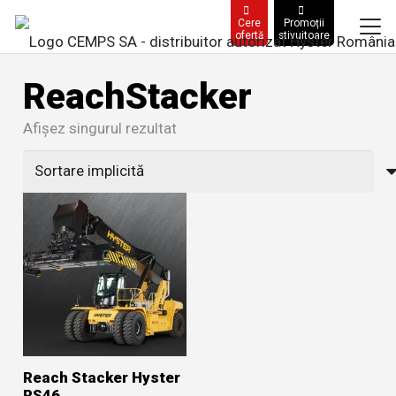
Cere
Promoții
ofertă
stivuitoare
ReachStacker
Afișez singurul rezultat
Reach Stacker Hyster
RS46