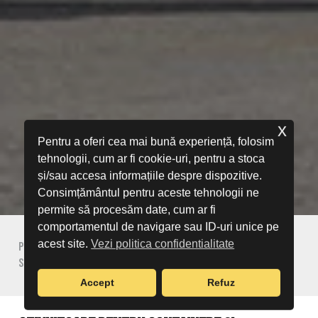
x
Pentru a oferi cea mai bună experiență, folosim
tehnologii, cum ar fi cookie-uri, pentru a stoca
și/sau accesa informațiile despre dispozitive.
Consimțământul pentru aceste tehnologii ne
permite să procesăm date, cum ar fi
comportamentul de navigare sau ID-uri unice pe
acest site.
Vezi politica confidentialitate
Prima pagină
Hyster
Produse Hyster
Stivuitoare pentru manipulat containere
Accept
Refuz