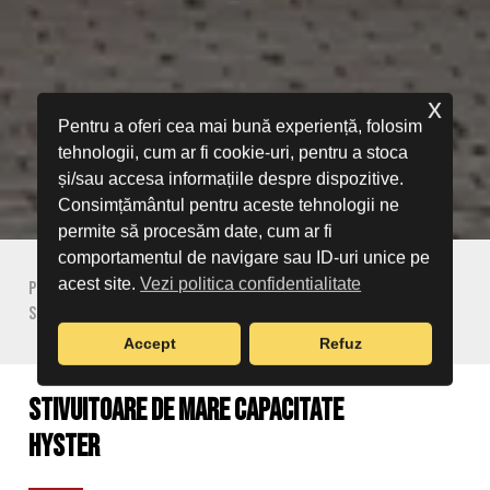
x
Pentru a oferi cea mai bună experiență, folosim
tehnologii, cum ar fi cookie-uri, pentru a stoca
și/sau accesa informațiile despre dispozitive.
Consimțământul pentru aceste tehnologii ne
permite să procesăm date, cum ar fi
comportamentul de navigare sau ID-uri unice pe
acest site.
Vezi politica confidentialitate
Prima pagină
Hyster
Produse Hyster
Stivuitoare de mare capacitate
Accept
Refuz
Stivuitoare de mare capacitate
HYSTER